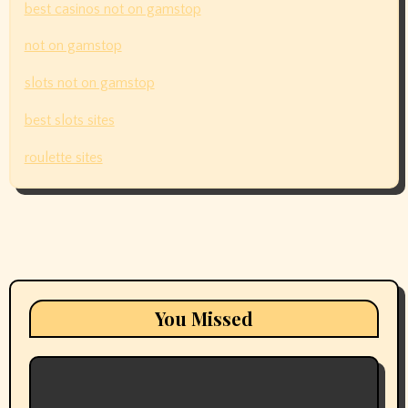
best casinos not on gamstop
not on gamstop
slots not on gamstop
best slots sites
roulette sites
You Missed