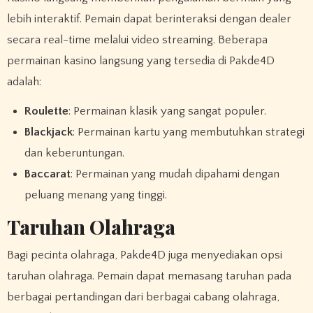
lebih interaktif. Pemain dapat berinteraksi dengan dealer
secara real-time melalui video streaming. Beberapa
permainan kasino langsung yang tersedia di Pakde4D
adalah:
Roulette
: Permainan klasik yang sangat populer.
Blackjack
: Permainan kartu yang membutuhkan strategi
dan keberuntungan.
Baccarat
: Permainan yang mudah dipahami dengan
peluang menang yang tinggi.
Taruhan Olahraga
Bagi pecinta olahraga, Pakde4D juga menyediakan opsi
taruhan olahraga. Pemain dapat memasang taruhan pada
berbagai pertandingan dari berbagai cabang olahraga,