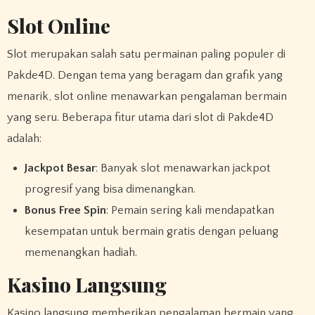
Slot Online
Slot merupakan salah satu permainan paling populer di
Pakde4D. Dengan tema yang beragam dan grafik yang
menarik, slot online menawarkan pengalaman bermain
yang seru. Beberapa fitur utama dari slot di Pakde4D
adalah:
Jackpot Besar
: Banyak slot menawarkan jackpot
progresif yang bisa dimenangkan.
Bonus Free Spin
: Pemain sering kali mendapatkan
kesempatan untuk bermain gratis dengan peluang
memenangkan hadiah.
Kasino Langsung
Kasino langsung memberikan pengalaman bermain yang