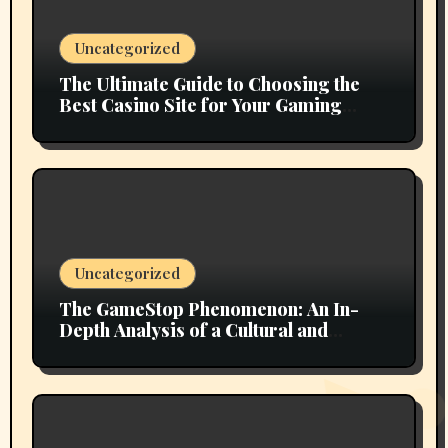
Uncategorized
The Ultimate Guide to Choosing the
Best Casino Site for Your Gaming
Experience
Uncategorized
The GameStop Phenomenon: An In-
Depth Analysis of a Cultural and
Financial Revolution