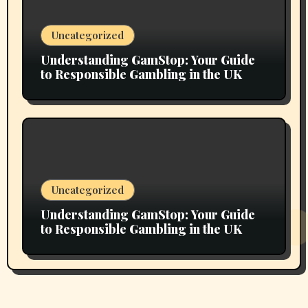
Uncategorized
Understanding GamStop: Your Guide
to Responsible Gambling in the UK
Uncategorized
Understanding GamStop: Your Guide
to Responsible Gambling in the UK