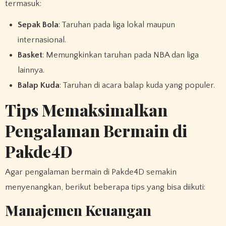
termasuk:
Sepak Bola
: Taruhan pada liga lokal maupun
internasional.
Basket
: Memungkinkan taruhan pada NBA dan liga
lainnya.
Balap Kuda
: Taruhan di acara balap kuda yang populer.
Tips Memaksimalkan
Pengalaman Bermain di
Pakde4D
Agar pengalaman bermain di Pakde4D semakin
menyenangkan, berikut beberapa tips yang bisa diikuti:
Manajemen Keuangan