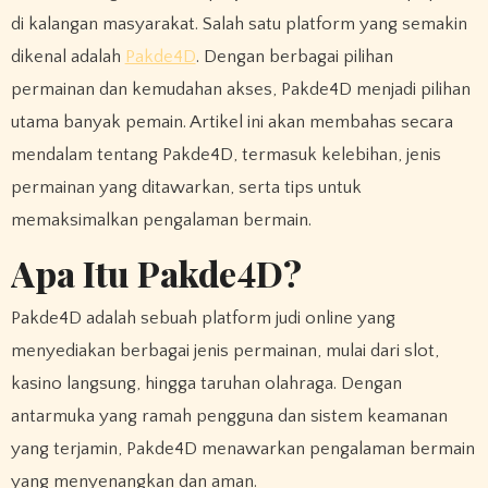
di kalangan masyarakat. Salah satu platform yang semakin
dikenal adalah
Pakde4D
. Dengan berbagai pilihan
permainan dan kemudahan akses, Pakde4D menjadi pilihan
utama banyak pemain. Artikel ini akan membahas secara
mendalam tentang Pakde4D, termasuk kelebihan, jenis
permainan yang ditawarkan, serta tips untuk
memaksimalkan pengalaman bermain.
Apa Itu Pakde4D?
Pakde4D adalah sebuah platform judi online yang
menyediakan berbagai jenis permainan, mulai dari slot,
kasino langsung, hingga taruhan olahraga. Dengan
antarmuka yang ramah pengguna dan sistem keamanan
yang terjamin, Pakde4D menawarkan pengalaman bermain
yang menyenangkan dan aman.