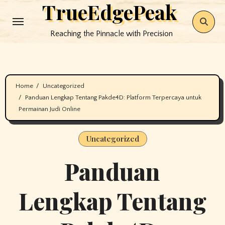
TrueEdgePeak
Skip
to
Reaching the Pinnacle with Precision
content
Home
Uncategorized
Panduan Lengkap Tentang Pakde4D: Platform Terpercaya untuk
Permainan Judi Online
Uncategorized
Panduan
Lengkap Tentang